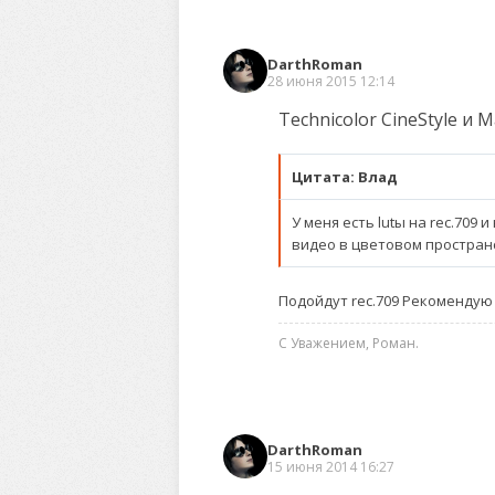
DarthRoman
28 июня 2015 12:14
Technicolor CineStyle и 
Цитата: Влад
У меня есть lutы на rec.709
видео в цветовом пространс
Подойдут rec.709 Рекомендую
С Уважением, Роман.
DarthRoman
15 июня 2014 16:27