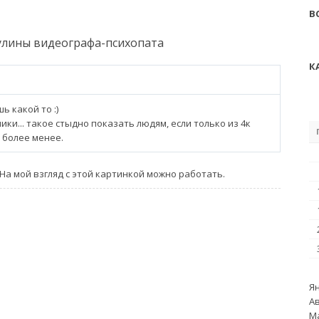
В
гулины видеографа-психопата
К
ь какой то :)
ки... такое стыдно показать людям, если только из 4к
 более менее.
. На мой взгляд с этой картинкой можно работать.
Ян
Ав
Ма