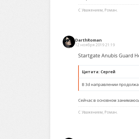
С Уважением, Роман.
DarthRoman
12 ноября 2019 21:19
Startgate Anubis Guard He
Цитата: Сергей
В 3d направлении продолжа
Сейчас в основном занимаюсь
С Уважением, Роман.