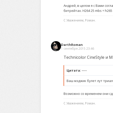
Андрей, в целом я с Вами согл
битрейтах. H264 25 mbs = h265
С Уважением, Роман.
DarthRoman
1 сентября 2015 23:46
Technicolor CineStyle и 
Цитата: ----
Ваш мэджик булет лут триал
Возможно со временем они сд
С Уважением, Роман.