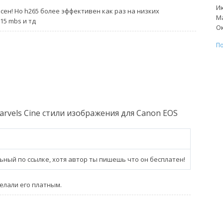
Ию
асен! Но h265 более эффективен как раз на низких
Ма
 15 mbs и тд
Ок
По
Marvels Cine стили изображения для Canon EOS
ьный по ссылке, хотя автор ты пишешь что он бесплатен!
елали его платным.