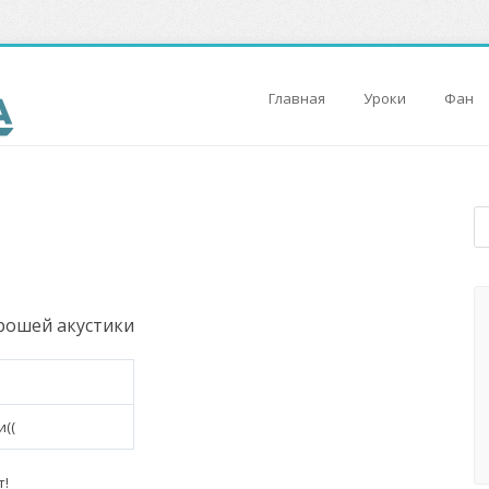
Главная
Уроки
Фан
рошей акустики
и((
т!