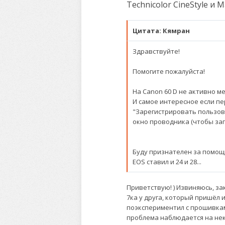
Technicolor CineStyle и 
Цитата: Кямран
Здравствуйте!
Помогите пожалуйста!
На Canon 60 D не активно 
И самое интересное если пе
"Зарегистрировать пользоват
окно проводника (чтобы загр
Буду признателен за помощ
EOS ставил и 24 и 28...
Приветствую! ) Извиняюсь, за
7ка у друга, который пришёл и
поэкспериментил с прошивкам
проблема наблюдается на неко