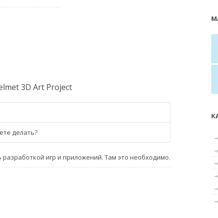
М
lmet 3D Art Project
К
ете делать?
 разработкой игр и приложений. Там это необходимо.