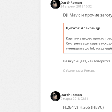
DarthRoman
24 апреля 2019 16:32
DJI Mavic и прочие заго
Цитата: Александр
Картинка видео просто треш
Смотрел ваши сырые исходни
уменьшить до hd, тогда ещё
На вкус и цвет, как говорится
С Уважением, Роман.
DarthRoman
9 марта 2018 02:11
H.264 vs H.265 (HEVC)