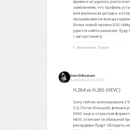
время и не удалось распознат
заявлениям, что профиль уст
моя маленькая догадка, котору
прошивками не всегда коррек
более новой прожки EOS Utilit
удастся найти решение, буду
с авторством! ))
С Уважением, Роман.
DarthRoman
6 апреля 2014 12:59
H.264 vs H.265 (HEVC)
Sony сейчас анонсировала 2 б
5.2). Поток большой, флешки 
XAVC еще и открытым форматом
HEVC отличается обильной п
рекордеры будут обладать н