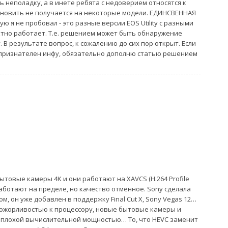
ь неполадку, а в инете ребята с недоверием относятся к
ановить не получается на некоторые модели. ЕДИНСВЕННАЯ
ю я не пробовал - это разные версии EOS Utility с разными
тно работает. Т.е. решением может быть обнаружение
y. В результате вопрос, к сожалению до сих пор открыт. Если
 признателен инфу, обязательно дополню статью решением
ытовые камеры 4K и они работают на XAVCS (H.264 Profile
работают на пределе, но качество отменное. Sony сделала
, он уже добавлен в поддержку Final Cut X, Sony Vegas 12…
рожорливостью к процессору, новые бытовые камеры и
еплохой вычислительной мощностью… То, что HEVC заменит