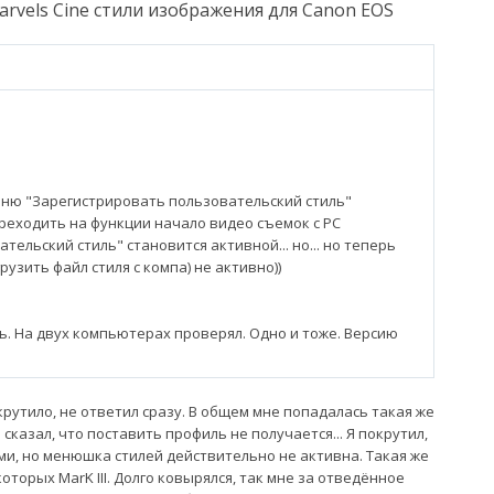
Marvels Cine стили изображения для Canon EOS
меню "Зарегистрировать пользовательский стиль"
реходить на функции начало видео съемок с PC
ельский стиль" становится активной... но... но теперь
узить файл стиля с компа) не активно))
ь. На двух компьютерах проверял. Одно и тоже. Версию
крутило, не ответил сразу. В общем мне попадалась такая же
 сказал, что поставить профиль не получается... Я покрутил,
и, но менюшка стилей действительно не активна. Такая же
торых MarK III. Долго ковырялся, так мне за отведённое