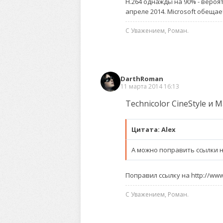
H.264 однажды на 90% - вероя
апреле 2014. Microsoft обещае
С Уважением, Роман.
DarthRoman
11 марта 2014 16:13
Technicolor CineStyle и 
Цитата: Alex
А можно поправить ссылки 
Поправил ссылку на http://www
С Уважением, Роман.