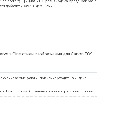
тнее всего =) Официальный релиз кодека, вроде, как раз в
тся добавить DXVA. Ждём H.266.
Marvels Cine стили изображения для Canon EOS
на скачиваемые файлы? при клике уходит на индекс
.technicolor.com/. Остальные, кажется, работают штатно...