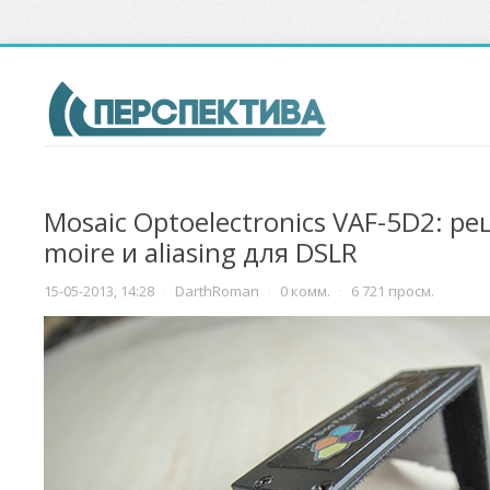
Mosaic Optoelectronics VAF-5D2: р
moire и aliasing для DSLR
15-05-2013, 14:28
·
DarthRoman
·
0 комм.
·
6 721 просм.