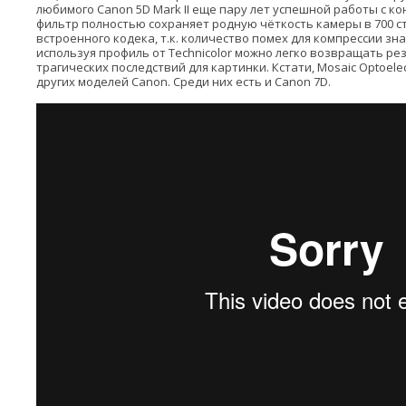
любимого Canon 5D Mark II еще пару лет успешной работы с к
фильтр полностью сохраняет родную чёткость камеры в 700 с
встроенного кодека, т.к. количество помех для компрессии зн
используя профиль от Technicolor можно легко возвращать ре
трагических последствий для картинки. Кстати, Mosaic Optoele
других моделей Canon. Среди них есть и Canon 7D.