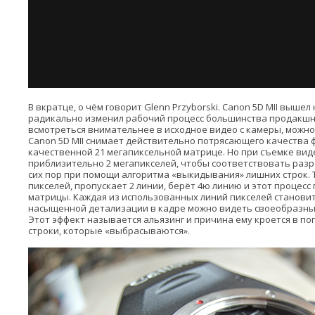
В вкратце, о чём говорит Glenn Przyborski. Canon 5D MII вышел 
радикально изменил рабочий процесс большинства продакшн с
всмотреться внимательнее в исходное видео с камеры, можно
Canon 5D MII снимает действительно потрясающего качества 
качественной 21 мегапиксельной матрице. Но при съемке ви
приблизительно 2 мегапикселей, чтобы соответствовать разр
сих пор при помощи алгоритма «выкидывания» лишних строк. 
пикселей, пропускает 2 линии, берёт 4ю линию и этот процес
матрицы. Каждая из использованных линий пикселей станови
насыщенной детализации в кадре можно видеть своеобразны
Этот эффект называется альязинг и причина ему кроется в п
строки, которые «выбрасываются».