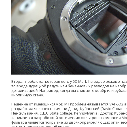
Вторая проблема, которая есть у 5D Mark II в видео режиме на
то вроде дурацкой радуги или бензиновых разводов на изобр
детализацией. Например, когда вы снимаете ковёр или рубаш
кирпичную стену.
Решение от имеющихся у 5D MII проблем называется VAF-5D2 а
разработал человек по имени Дэвид Кубанский (David Cubanski
Пенсильвания, США (State College, Pennsylvania). Доктор Кубан
занимается разработкой оптических фильтров в компании Mosa
фильтра является покрытие из двоякопреломляющих оптическ
лития и кристаллический кварц.