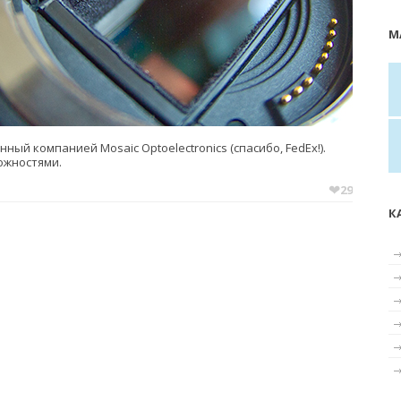
М
ный компанией Mosaic Optoelectronics (спасибо, FedEx!).
ожностями.
❤︎
29
К