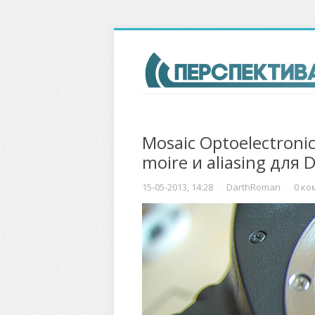
Mosaic Optoelectroni
moire и aliasing для 
15-05-2013, 14:28
·
DarthRoman
·
0 ко