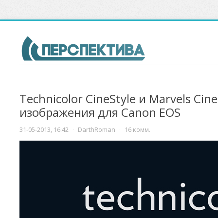
Technicolor CineStyle и Marvels Cin
изображения для Canon EOS
31-05-2013, 16:42
·
DarthRoman
·
16 комм.