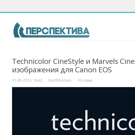
Technicolor CineStyle и Marvels Cin
изображения для Canon EOS
31-05-2013, 16:42
·
DarthRoman
·
16 комм.