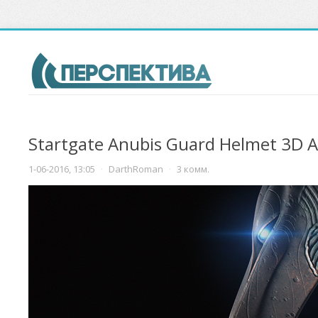
Startgate Anubis Guard Helmet 3D Ar
1-06-2016, 13:05
·
DarthRoman
·
3 комм.