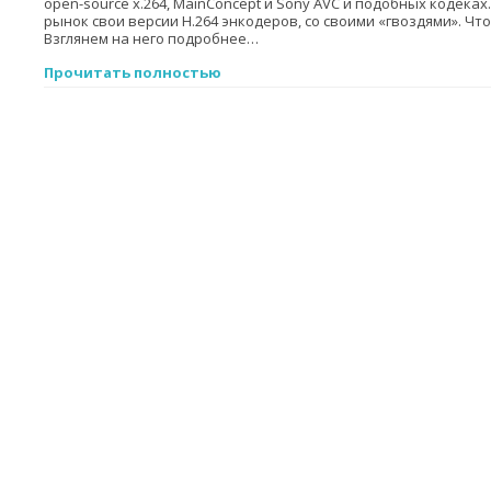
open-source x.264, MainConcept и Sony AVC и подобных кодеках
рынок свои версии H.264 энкодеров, со своими «гвоздями». Что 
Взглянем на него подробнее…
Прочитать полностью