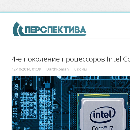
4-е поколение процессоров Intel Co
12-10-2014, 01:39
·
DarthRoman
·
0 комм.