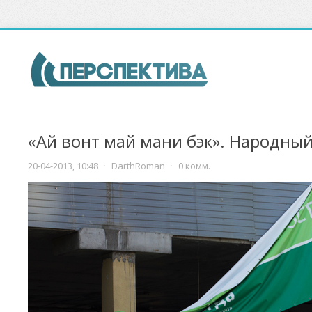
«Ай вонт май мани бэк». Народный
20-04-2013, 10:48
·
DarthRoman
·
0 комм.